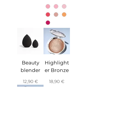
Beauty
Highlight
blender
er Bronze
Prix
Prix
12,90 €
18,90 €
Highlight
er Nude