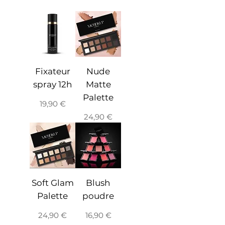
Fixateur
Nude
spray 12h
Matte
Palette
Prix
19,90 €
Prix
24,90 €
Soft Glam
Blush
Palette
poudre
Prix
Prix
24,90 €
16,90 €