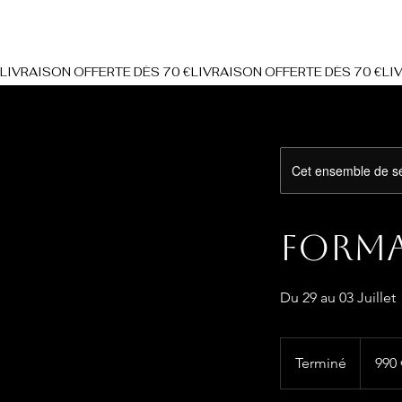
SHOP
Home
Formation
Contact
LIVRAISON OFFERTE DÈS 70 €
Cet ensemble de sé
Forma
Du 29 au 03 Juillet
990
euros
Terminé
T
990 
e