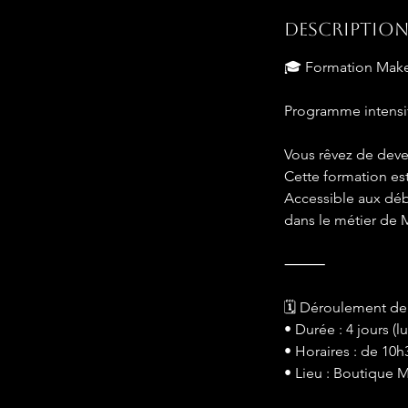
r
m
Description
i
🎓 Formation Make
n
é
Programme intensif
Vous rêvez de deve
Cette formation est
Accessible aux déb
dans le métier de 
⸻
🗓 Déroulement de 
• Durée : 4 jours (l
• Horaires : de 10h
• Lieu : Boutique