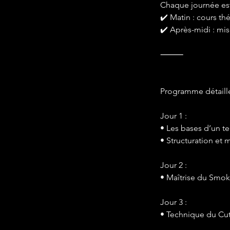
Chaque journée est
✔️ Matin : cours t
✔️ Après-midi : m
⸻
Programme détaill
Jour 1 :
• Les bases d’un tei
• Structuration et 
Jour 2 :
• Maîtrise du Smok
Jour 3 :
• Technique du Cu