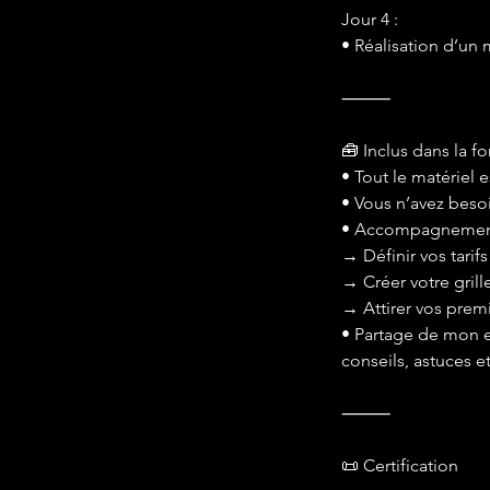
Jour 4 :
• Réalisation d’un
⸻
🧰 Inclus dans la f
• Tout le matériel e
• Vous n’avez beso
• Accompagnement s
→ Définir vos tarifs
→ Créer votre grille
→ Attirer vos premi
• Partage de mon e
conseils, astuces e
⸻
📜 Certification